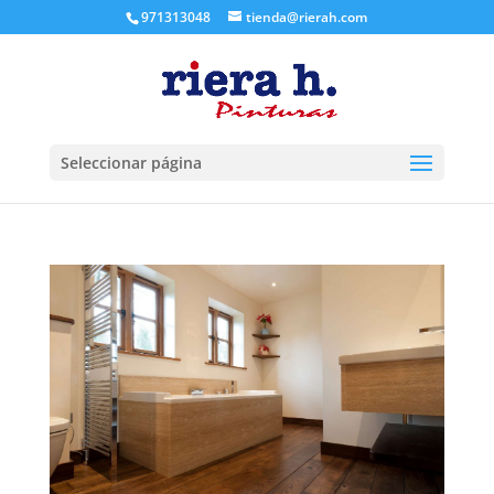
971313048
tienda@rierah.com
Seleccionar página