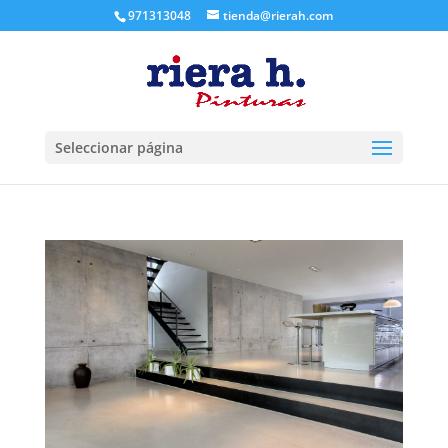
971313048
tienda@rierah.com
Seleccionar página