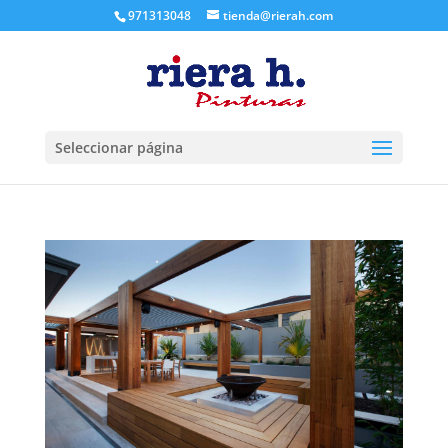
971313048
tienda@rierah.com
Seleccionar página