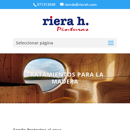
971313048
tienda@rierah.com
Seleccionar página
TRATAMIENTOS PARA LA
MADERA
Fondo Protector al agua